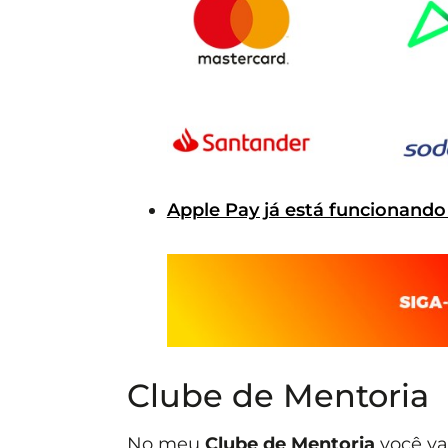
Apple Pay já está funcionando
Clube de Mentoria
No meu
Clube de Mentoria
você va