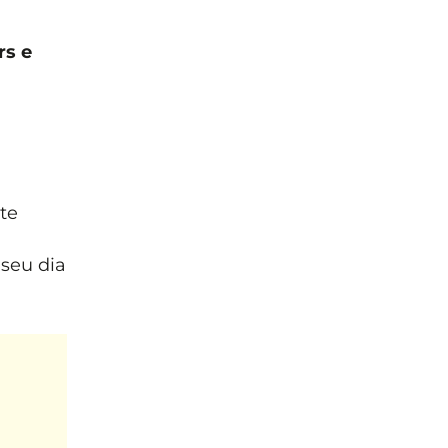
rs e
te
seu dia