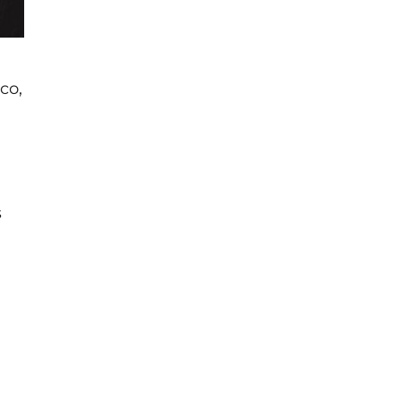
co,
s