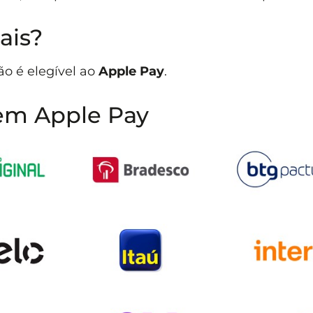
ais?
ão é elegível ao
Apple Pay
.
em Apple Pay