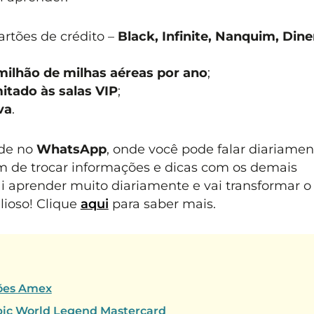
rtões de crédito –
Black, Infinite, Nanquim, Dine
milhão de milhas aéreas por ano
;
mitado às salas VIP
;
va
.
de no
WhatsApp
, onde você pode falar diariamen
 de trocar informações e dicas com os demais
aprender muito diariamente e vai transformar o 
lioso! Clique
aqui
para saber mais.
tões Amex
Epic World Legend Mastercard