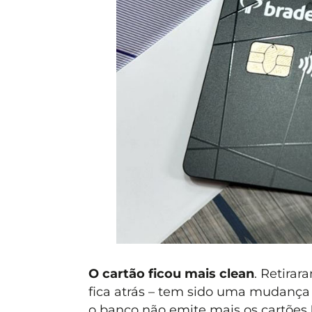
O cartão ficou mais clean
. Retirar
fica atrás – tem sido uma mudança
o banco não emite mais os cartões