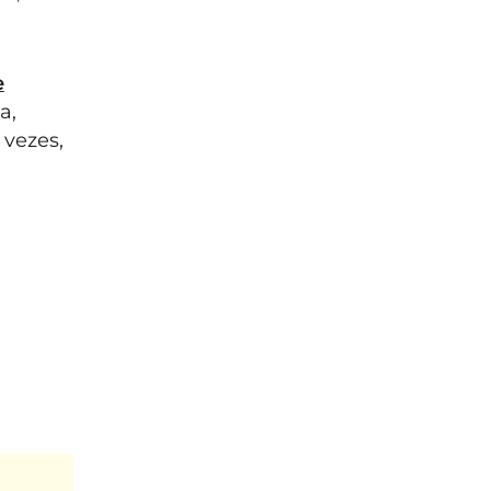
e
a,
 vezes,