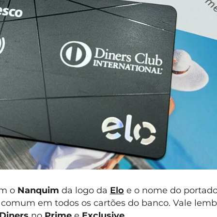
am o
Nanquim
da logo da
Elo
e o nome do portado
 comum em todos os cartões do banco. Vale lemb
Diners
no
Prime
e
Exclusive
.