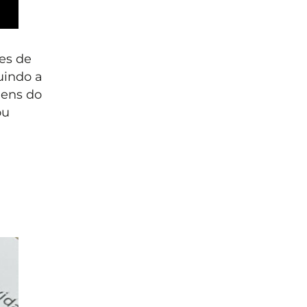
es de
uindo a
gens do
ou