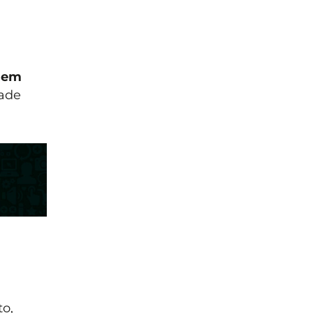
o em
dade
o,