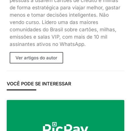
pessoas a usarem cartões de crédito e milhas
de forma estratégica para viajar melhor, gastar
menos e tomar decisões inteligentes. Não
vendo curso. Lidero uma das maiores
comunidades do Brasil sobre cartões, milhas,
emissões e salas VIP, com mais de 10 mil
assinantes ativos no WhatsApp.
Ver artigos do autor
VOCÊ PODE SE INTERESSAR