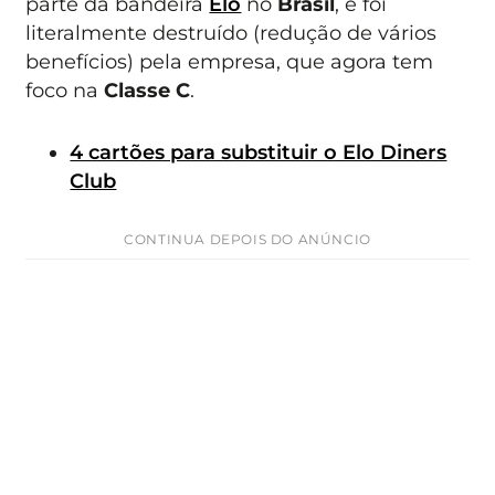
parte da bandeira
Elo
no
Brasil
, e foi
literalmente destruído (redução de vários
benefícios) pela empresa, que agora tem
foco na
Classe C
.
4 cartões para substituir o Elo Diners
Club
CONTINUA DEPOIS DO ANÚNCIO