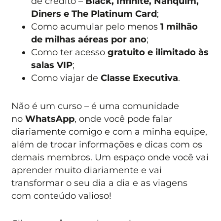
de crédito –
Black, Infinite, Nanquim,
Diners e The Platinum Card
;
Como acumular pelo menos
1 milhão
de milhas aéreas por ano
;
Como ter acesso
gratuito e ilimitado às
salas VIP
;
Como viajar de
Classe Executiva
.
Não é um curso – é uma comunidade
no
WhatsApp
, onde você pode falar
diariamente comigo e com a minha equipe,
além de trocar informações e dicas com os
demais membros. Um espaço onde você vai
aprender muito diariamente e vai
transformar o seu dia a dia e as viagens
com conteúdo valioso!