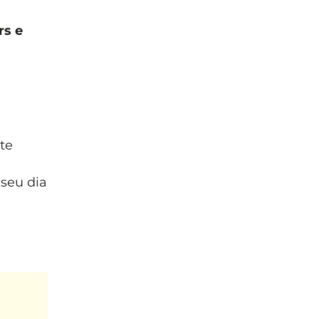
rs e
te
seu dia