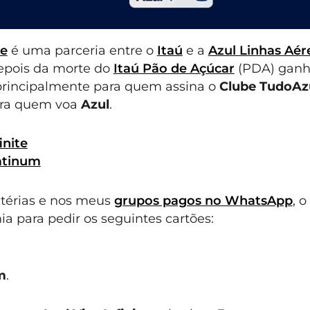
te
é uma parceria entre o
Itaú
e a
Azul Linhas Aér
depois da morte do
Itaú Pão de Açúcar
(PDA) ganh
 principalmente para quem assina o
Clube TudoAz
ara quem voa
Azul
.
inite
latinum
térias e nos meus
grupos pagos no WhatsApp
, o
 para pedir os seguintes cartões:
m
.