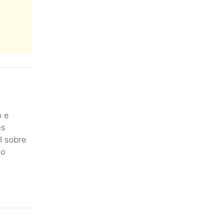
o e
es
l sobre
no