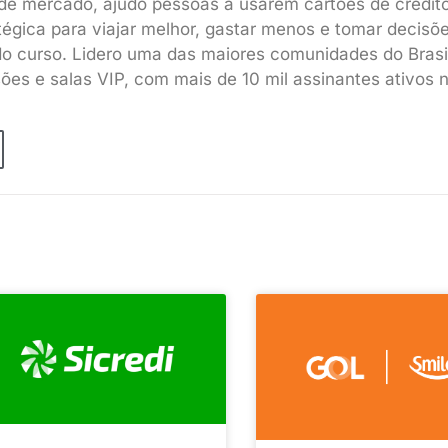
de mercado, ajudo pessoas a usarem cartões de crédit
tégica para viajar melhor, gastar menos e tomar decisõ
do curso. Lidero uma das maiores comunidades do Brasi
sões e salas VIP, com mais de 10 mil assinantes ativos 