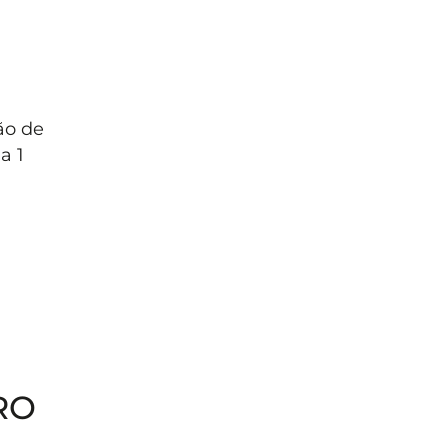
ão de
a 1
RO