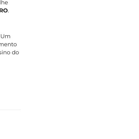
lhe
PRO
.
. Um
amento
sino do