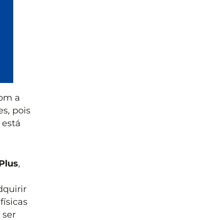
com a
s, pois
está
Plus
,
quirir
físicas
 ser