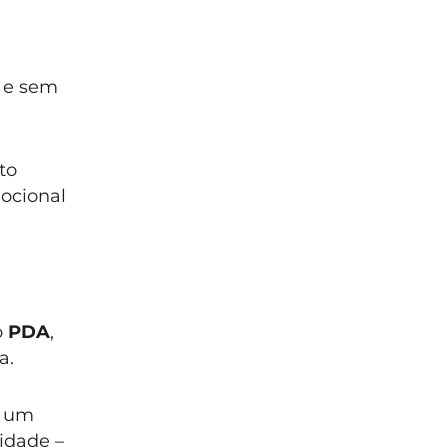
e sem
to
ocional
o
PDA
,
a.
r um
idade –