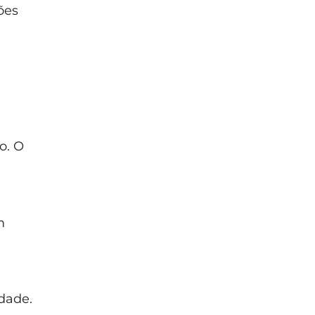
ões
o. O
m
dade.