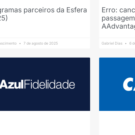
ramas parceiros da Esfera
Erro: can
25)
passagem 
AAdvanta
Nascimento
7 de agosto de 2025
Gabriel Dias
6 d