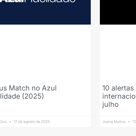
tus Match no Azul
10 alerta
lidade (2025)
internaci
julho
 Dias
17 de agosto de 2025
Joana Melina
12