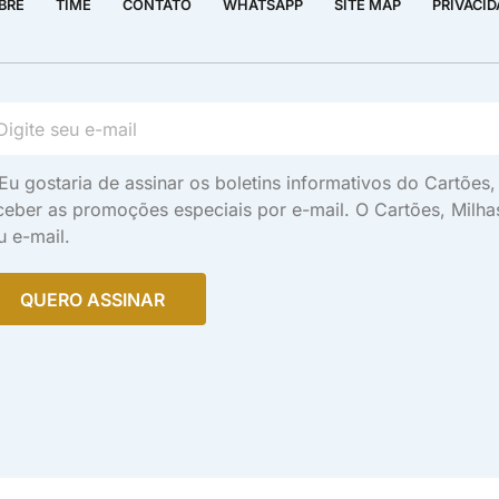
BRE
TIME
CONTATO
WHATSAPP
SITE MAP
PRIVACI
Eu gostaria de assinar os boletins informativos do Cartõe
ceber as promoções especiais por e-mail. O Cartões, Milh
u e-mail.
QUERO ASSINAR