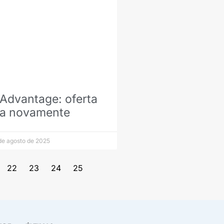
AAdvantage: oferta
da novamente
de agosto de 2025
22
23
24
25