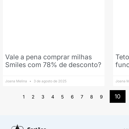
Vale a pena comprar milhas
Tet
Smiles com 78% de desconto?
func
Joana Melina
3 de agosto de 2025
Joana M
10
1
2
3
4
5
6
7
8
9