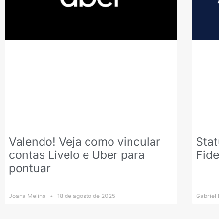
Valendo! Veja como vincular
Sta
contas Livelo e Uber para
Fide
pontuar
Joana Melina
18 de agosto de 2025
Gabriel