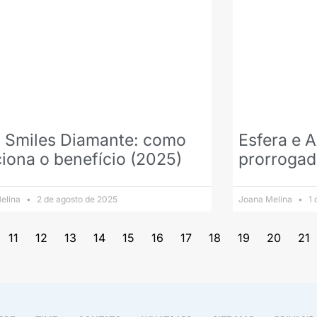
o Smiles Diamante: como
Esfera e 
iona o benefício (2025)
prorroga
elina
2 de agosto de 2025
Joana Melina
1 
11
12
13
14
15
16
17
18
19
20
21