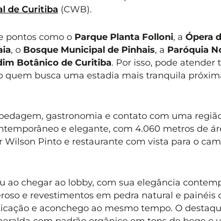
l de Curitiba
(CWB).
de pontos como o
Parque Planta Folloni
, a
Ópera 
aia
, o
Bosque Municipal de Pinhais
, a
Paróquia N
dim Botânico de Curitiba
. Por isso, pode atender 
to quem busca uma estadia mais tranquila próxim
pedagem, gastronomia e contato com uma regiã
ontemporâneo e elegante, com 4.060 metros de ár
or Wilson Pinto e restaurante com vista para o ca
u ao chegar ao lobby, com sua elegância contem
eroso e revestimentos em pedra natural e painéis 
sticação e aconchego ao mesmo tempo. O destaq
esmeralda com padrão orgânico em tons de bege e 