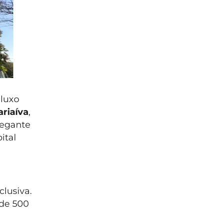
luxo
riaíva
,
legante
ital
lusiva.
 de 500