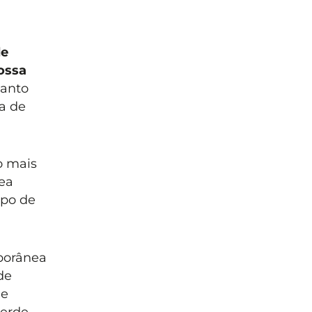
de
ossa
tanto
a de
o mais
ea
mpo de
porânea
de
ue
verde