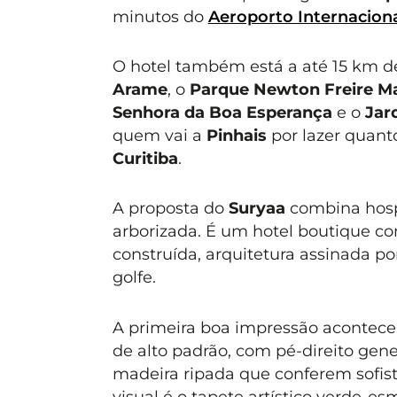
minutos do
Aeroporto Internaciona
O hotel também está a até 15 km 
Arame
, o
Parque Newton Freire M
Senhora da Boa Esperança
e o
Jar
quem vai a
Pinhais
por lazer quan
Curitiba
.
A proposta do
Suryaa
combina hos
arborizada. É um hotel boutique c
construída, arquitetura assinada p
golfe.
A primeira boa impressão acontece
de alto padrão, com pé-direito gen
madeira ripada que conferem sofi
visual é o tapete artístico verde-