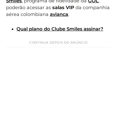
Smiles
, programa de fidelidade da
GOL
,
poderão acessar as
salas VIP
da companhia
aérea colombiana
avianca
.
Qual plano do Clube Smiles assinar?
CONTINUA DEPOIS DO ANÚNCIO