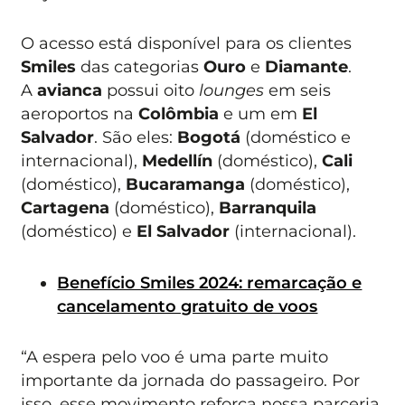
O acesso está disponível para os clientes
Smiles
das categorias
Ouro
e
Diamante
.
A
avianca
possui oito
lounges
em seis
aeroportos na
Colômbia
e um em
El
Salvador
. São eles:
Bogotá
(doméstico e
internacional),
Medellín
(doméstico),
Cali
(doméstico),
Bucaramanga
(doméstico),
Cartagena
(doméstico),
Barranquila
(doméstico) e
El Salvador
(internacional).
Benefício Smiles 2024: remarcação e
cancelamento gratuito de voos
“A espera pelo voo é uma parte muito
importante da jornada do passageiro. Por
isso, esse movimento reforça nossa parceria