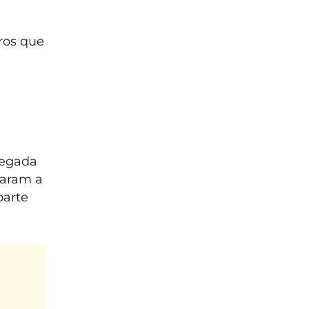
ros que
hegada
ssaram a
parte