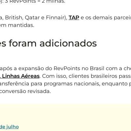
: 3 RevPoints = 2 milhas.
a, British, Qatar e Finnair),
TAP
e os demais parcei
em mantidas.
s foram adicionados
e após a expansão do RevPoints no Brasil com a c
 Linhas Aéreas
. Com isso, clientes brasileiros pa
ansferência para programas nacionais, enquanto 
 conversão revisada.
de julho