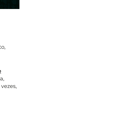
o,
e
a,
 vezes,