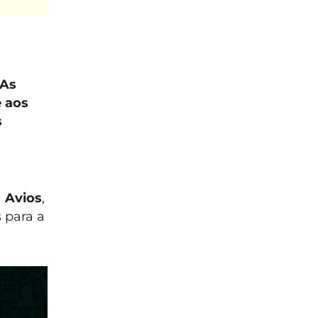
 As
 aos
s
a
Avios
,
 para a