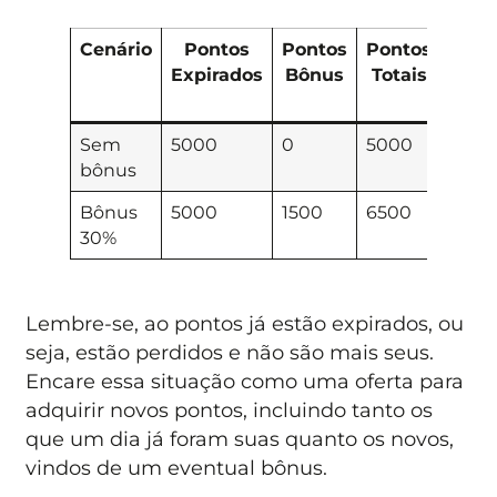
Cenário
Pontos
Pontos
Pontos
Cus
Expirados
Bônus
Totais
d
milh
Sem
5000
0
5000
R$
bônus
45,0
Bônus
5000
1500
6500
R$ 34
30%
Lembre-se, ao pontos já estão expirados, ou
seja, estão perdidos e não são mais seus.
Encare essa situação como uma oferta para
adquirir novos pontos, incluindo tanto os
que um dia já foram suas quanto os novos,
vindos de um eventual bônus.