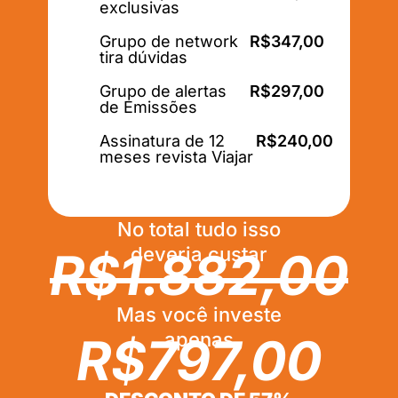
exclusivas
Grupo de network
R$347,00
tira dúvidas
Grupo de alertas
R$297,00
de Emissões
Assinatura de 12
R$240,00
meses revista Viajar
No total tudo isso
deveria custar
R$1.882,00
Mas você investe
apenas
R$797,00