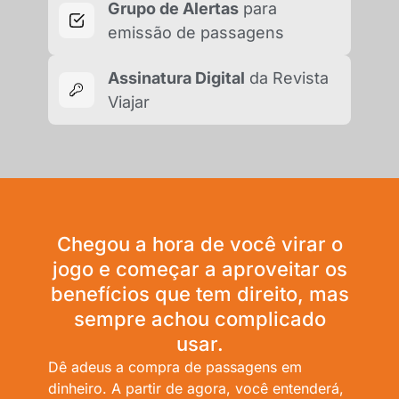
Grupo de Alertas
para
emissão de passagens
Assinatura Digital
da Revista
Viajar
Chegou a hora de você virar o
jogo e começar a aproveitar os
benefícios que tem direito, mas
sempre achou complicado
usar.
Dê adeus a compra de passagens em
dinheiro. A partir de agora, você entenderá,