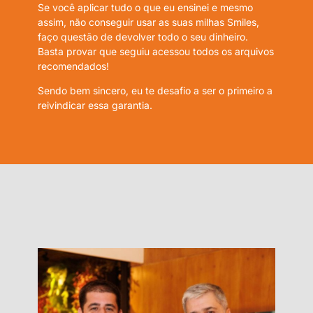
Se você aplicar tudo o que eu ensinei e mesmo
assim, não conseguir usar as suas milhas Smiles,
faço questão de devolver todo o seu dinheiro.
Basta provar que seguiu acessou todos os arquivos
recomendados!
Sendo bem sincero, eu te desafio a ser o primeiro a
reivindicar essa garantia.