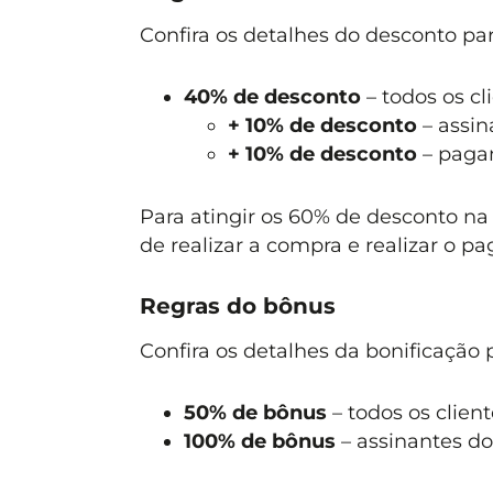
Confira os detalhes do desconto pa
40% de desconto
– todos os cl
+ 10% de desconto
– assin
+ 10% de desconto
– paga
Para atingir os 60% de desconto na 
de realizar a compra e realizar o 
Regras do bônus
Confira os detalhes da bonificação
50% de bônus
– todos os client
100% de bônus
– assinantes do