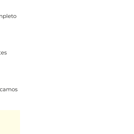
mpleto
tes
icamos