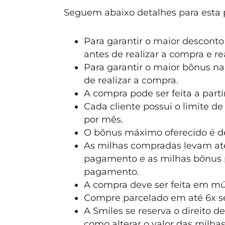
Seguem abaixo detalhes para esta
Para garantir o maior desconto 
antes de realizar a compra e r
Para garantir o maior bônus na 
de realizar a compra.
A compra pode ser feita a parti
Cada cliente possui o limite d
por mês.
O bônus máximo oferecido é de
As milhas compradas levam at
pagamento e as milhas bônus p
pagamento.
A compra deve ser feita em múlt
Compre parcelado em até 6x s
A Smiles se reserva o direito 
como alterar o valor das milhas