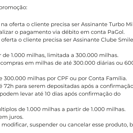
 promoção:
na oferta o cliente precisa ser Assinante Turbo Mi
ealizar o pagamento via débito em conta PaGol.
oferta o cliente precisa ser Assinante Clube Smil
r de 1.000 milhas, limitada a 300.000 milhas.
e compras em milhas de até 300.000 diárias ou 60
 300.000 milhas por CPF ou por Conta Família.
é 72h para serem depositadas após a confirmaçã
odem levar até 10 dias após confirmação do
iplos de 1.000 milhas a partir de 1.000 milhas.
em juros.
de modificar, suspender ou cancelar esse produto,
.