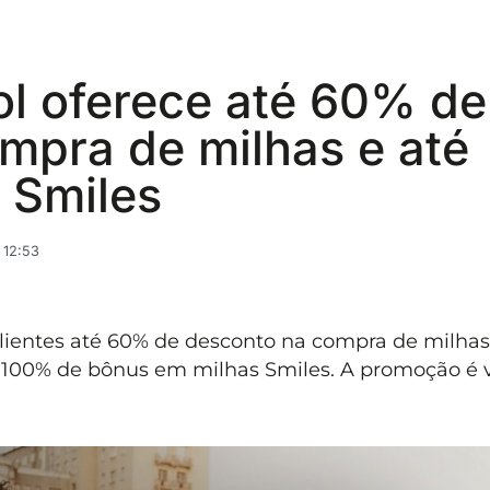
ol oferece até 60% de
mpra de milhas e até
 Smiles
 12:53
lientes até 60% de desconto na compra de milhas
té 100% de bônus em milhas Smiles. A promoção é 