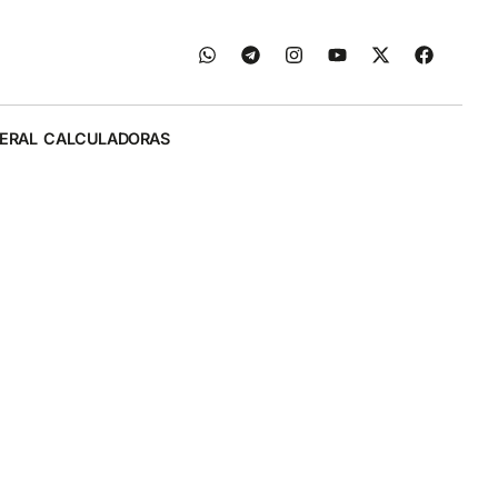
ERAL
CALCULADORAS