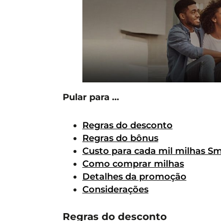
Pular para …
Regras do desconto
Regras do bônus
Custo para cada mil milhas Sm
Como comprar milhas
Detalhes da promoção
Considerações
Regras do desconto