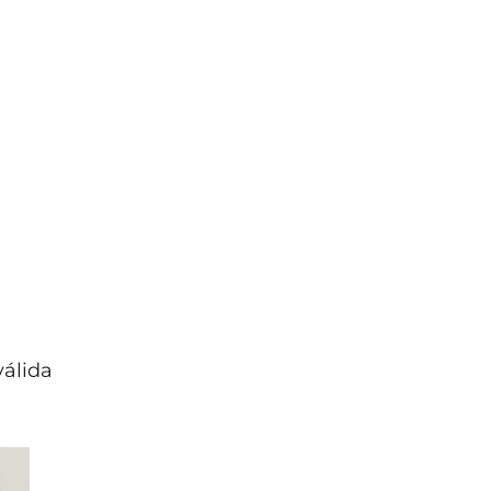
válida