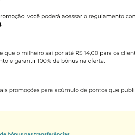
promoção, você poderá acessar o regulamento co
i
.
 que o milheiro sai por até R$ 14,00 para os clien
to e garantir 100% de bônus na oferta.
mais promoções para acúmulo de pontos que publ
 de bônus nas transferências