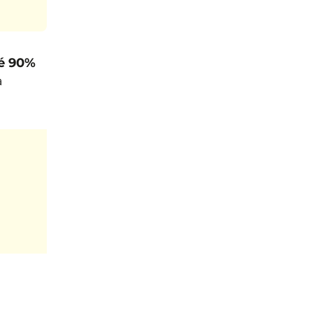
é 90%
a