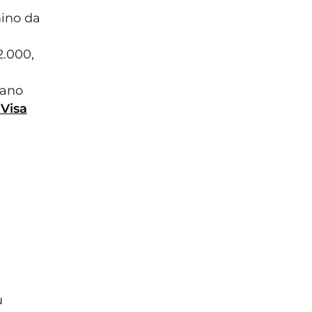
mino da
2.000,
lano
 Visa
u