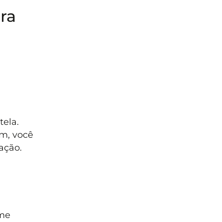
ra
ela.
em, você
ação.
rme