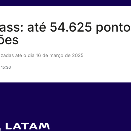
ss: até 54.625 ponto
ões
lizadas até o dia 16 de março de 2025
 15:36