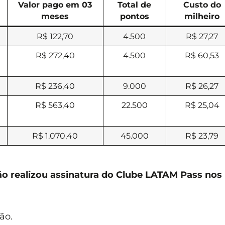
Valor pago em 03
Total de
Custo do
meses
pontos
milheiro
R$ 122,70
4.500
R$ 27,27
R$ 272,40
4.500
R$ 60,53
R$ 236,40
9.000
R$ 26,27
R$ 563,40
22.500
R$ 25,04
R$ 1.070,40
45.000
R$ 23,79
o realizou assinatura do Clube LATAM Pass nos
ão.