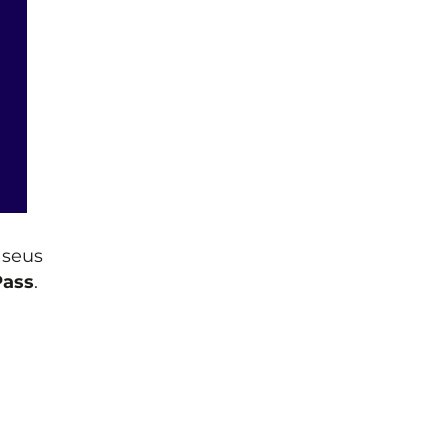
 seus
Pass
.