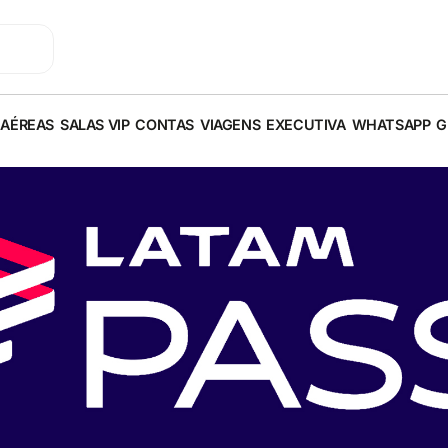
 AÉREAS
SALAS VIP
CONTAS
VIAGENS
EXECUTIVA
WHATSAPP
G