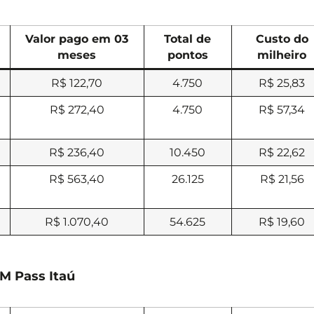
Valor pago em 03
Total de
Custo do
meses
pontos
milheiro
R$ 122,70
4.750
R$ 25,83
R$ 272,40
4.750
R$ 57,34
R$ 236,40
10.450
R$ 22,62
R$ 563,40
26.125
R$ 21,56
R$ 1.070,40
54.625
R$ 19,60
M Pass Itaú