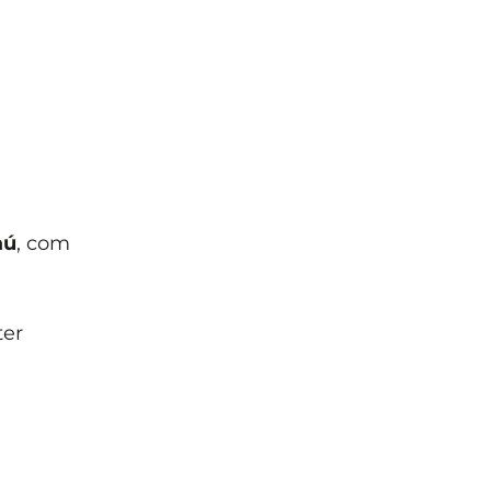
aú
, com
ter