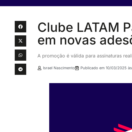
Clube LATAM Pa
em novas ades
A promoção é válida para assinaturas rea
Israel Nascimento
Publicado em
10/03/2025 às