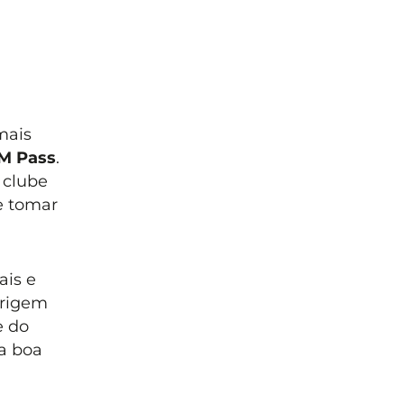
mais
M Pass
.
 clube
e tomar
ais e
origem
e do
a boa