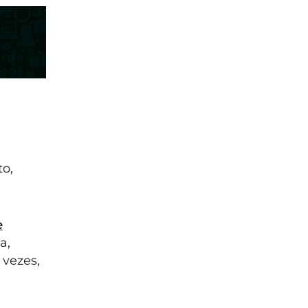
o,
e
a,
 vezes,