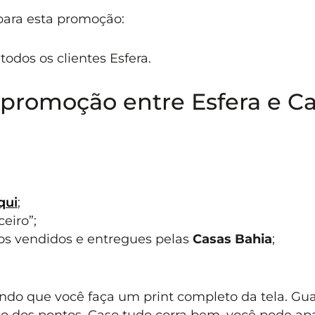
 para esta promoção:
todos os clientes Esfera.
 promoção entre Esfera e C
qui
;
ceiro”;
os vendidos e entregues pelas
Casas Bahia
;
ndo que você faça um print completo da tela. Gu
to dos pontos. Caso tudo corra bem, você pode ap