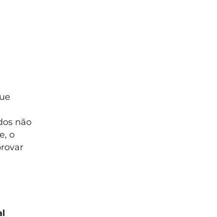
que
dos não
e, o
provar
al