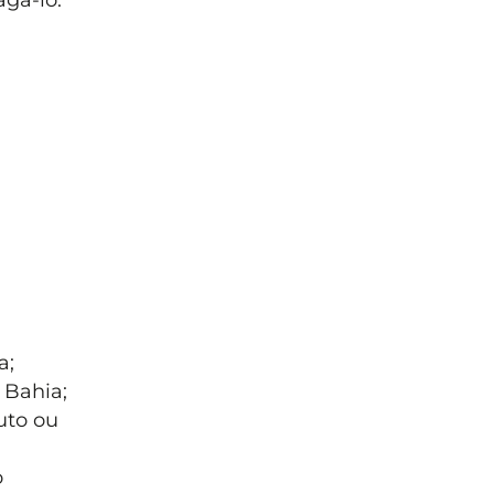
a;
 Bahia;
uto ou
o