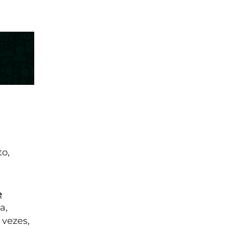
o,
e
a,
 vezes,