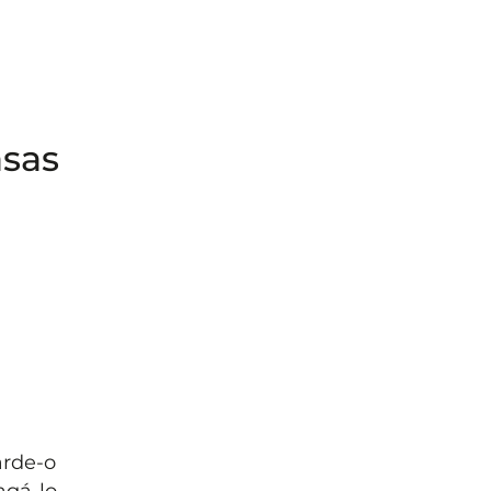
asas
arde-o
agá-lo.