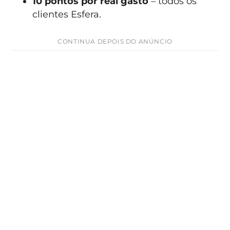
10 pontos por real gasto
– todos os
clientes Esfera.
CONTINUA DEPOIS DO ANÚNCIO