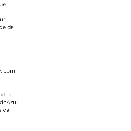
que
que
ade da
e, com
uitas
udoAzul
e da