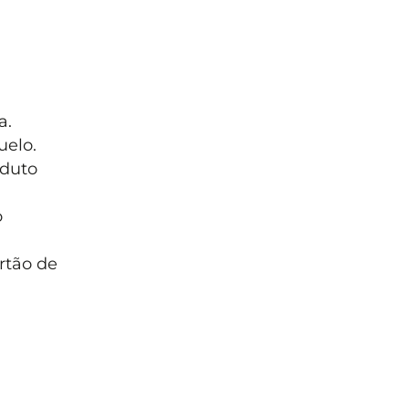
a.
uelo.
oduto
o
rtão de