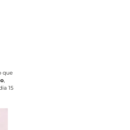
o que
lo
,
ia 15