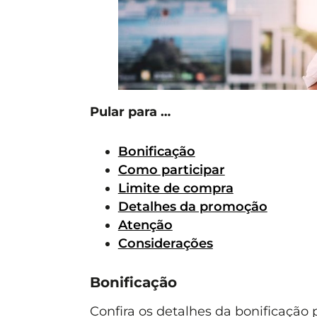
Pular para …
Bonificação
Como participar
Limite de compra
Detalhes da promoção
Atenção
Considerações
Bonificação
Confira os detalhes da bonificação