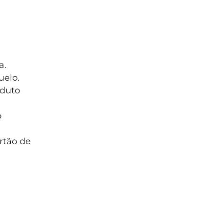
a.
uelo.
oduto
o
rtão de