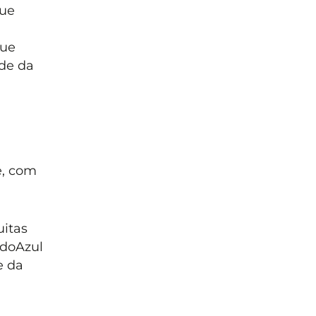
que
que
ade da
e, com
uitas
udoAzul
e da