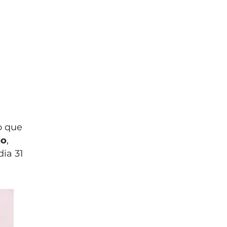
o que
lo
,
ia 31