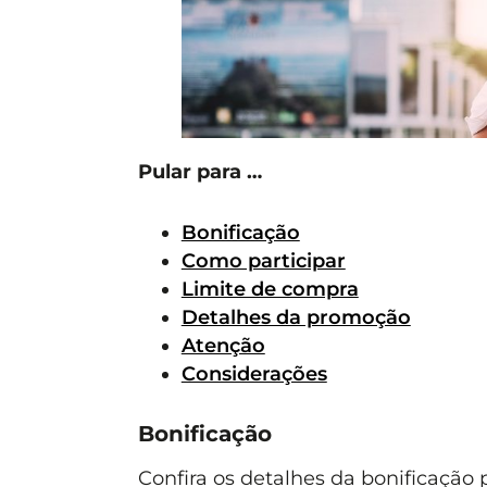
Pular para …
Bonificação
Como participar
Limite de compra
Detalhes da promoção
Atenção
Considerações
Bonificação
Confira os detalhes da bonificação