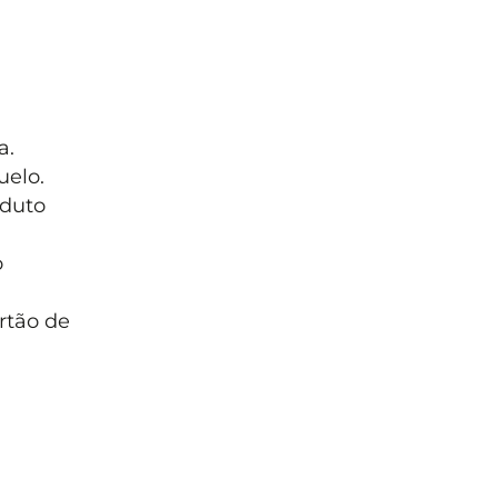
a.
uelo.
oduto
o
rtão de