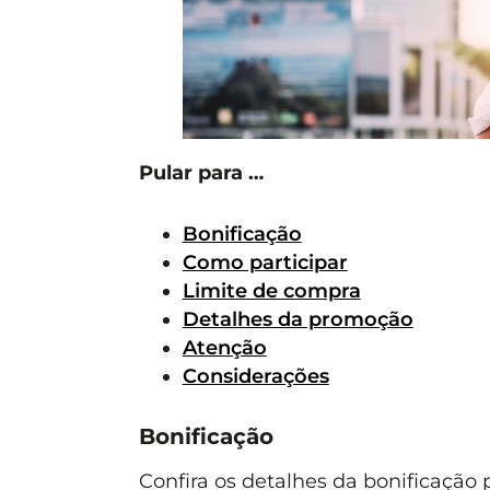
Pular para …
Bonificação
Como participar
Limite de compra
Detalhes da promoção
Atenção
Considerações
Bonificação
Confira os detalhes da bonificação