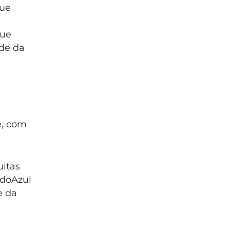
que
que
ade da
e, com
uitas
udoAzul
e da