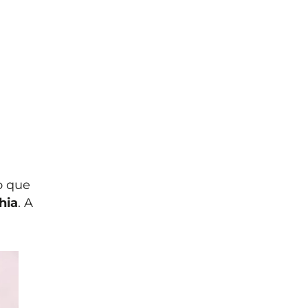
o que
hia
. A