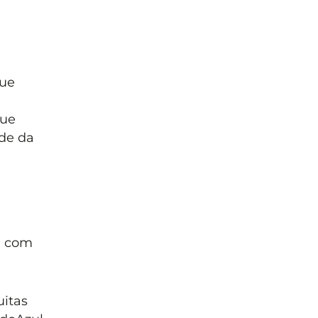
que
que
ade da
, com
uitas