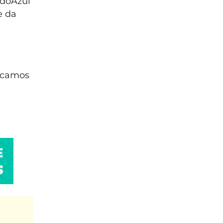
udoAzul
e da
icamos