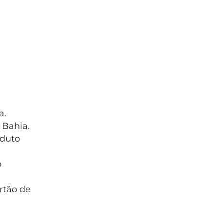
a.
 Bahia.
oduto
o
rtão de