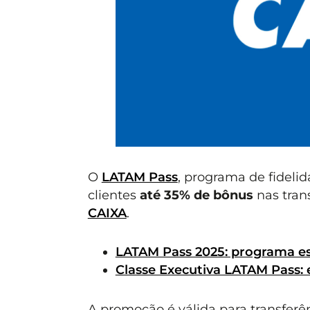
O
LATAM Pass
, programa de fideli
clientes
até 35% de bônus
nas tran
CAIXA
.
LATAM Pass 2025: programa es
Classe Executiva LATAM Pass: 
A promoção é válida para transferên