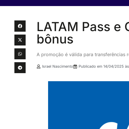
LATAM Pass e 
bônus
A promoção é válida para transferências r
Israel Nascimento
Publicado em
14/04/2025 às 