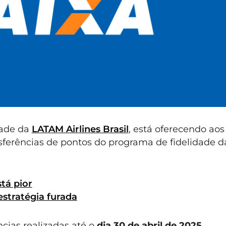
dade da
LATAM Airlines Brasil
, está oferecendo aos
sferências de pontos do programa de fidelidade d
tá pior
estratégia furada
cias realizadas até o
dia 30 de abril de 2025
.