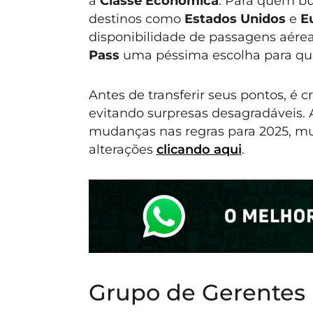
à
Classe Econômica
. Para quem b
destinos como
Estados Unidos
e
E
disponibilidade de passagens aére
Pass
uma péssima escolha para que
Antes de transferir seus pontos, é cr
evitando surpresas desagradáveis. 
mudanças nas regras para 2025, mui
alterações
clicando aqui
.
Grupo de Gerentes