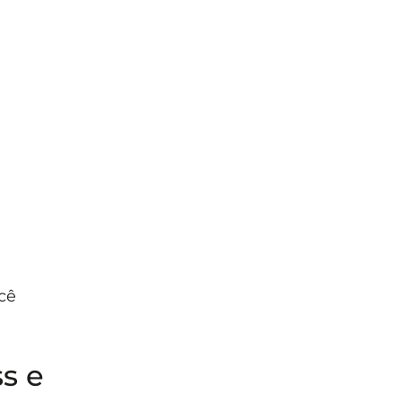
cê
s e