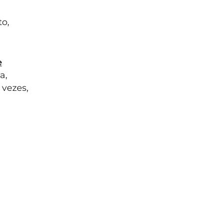
o,
e
a,
 vezes,