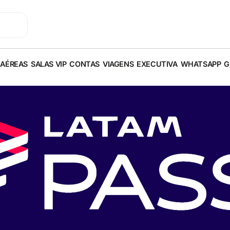
 AÉREAS
SALAS VIP
CONTAS
VIAGENS
EXECUTIVA
WHATSAPP
G