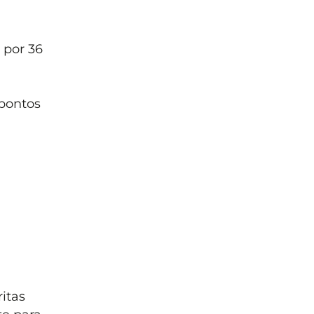
 por 36
pontos
itas