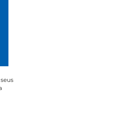
 seus
a