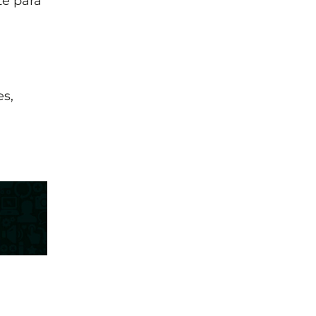
te para
es,