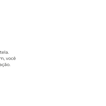
ela.
em, você
ação.