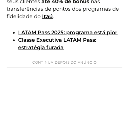
seus clientes
até 40% de bônus
nas
transferências de pontos dos programas de
fidelidade do
Itaú
.
LATAM Pass 2025: programa está pior
Classe Executiva LATAM Pass:
estratégia furada
CONTINUA DEPOIS DO ANÚNCIO