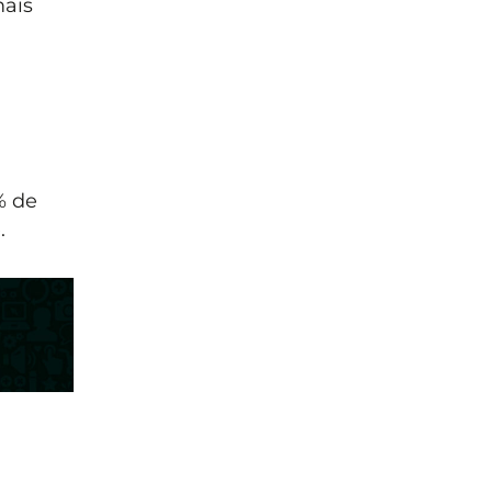
mais
% de
.