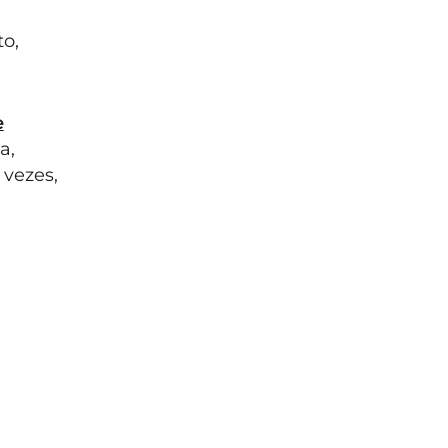
o,
e
a,
 vezes,