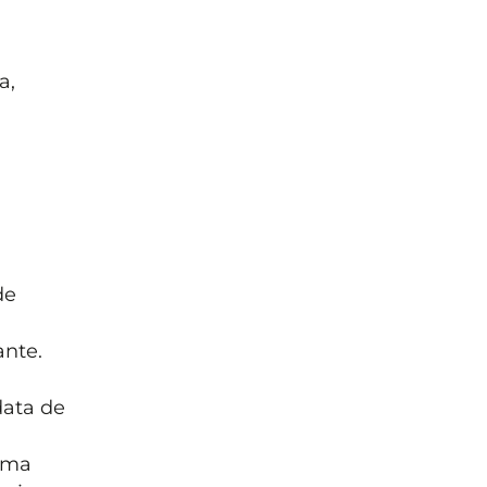
a,
de
ante.
data de
ama