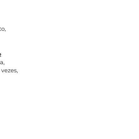
o,
e
a,
 vezes,