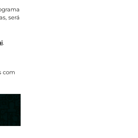
rograma
s, será
i
.
s com