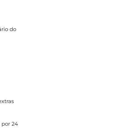
rio do
extras
 por 24