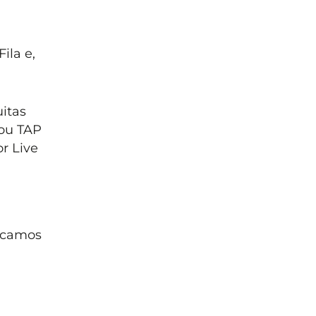
ila e,
uitas
 ou TAP
r Live
icamos