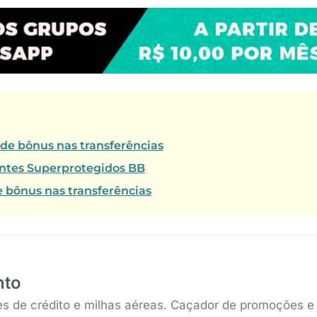
 de bônus nas transferências
ientes Superprotegidos BB
e bônus nas transferências
nto
es de crédito e milhas aéreas. Caçador de promoções e