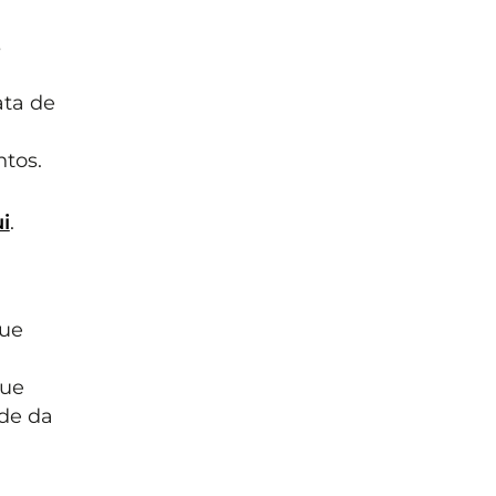
s
ata de
tos.
i
.
que
que
ade da