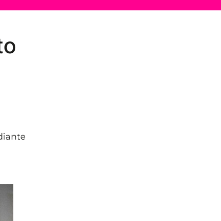
to
diante