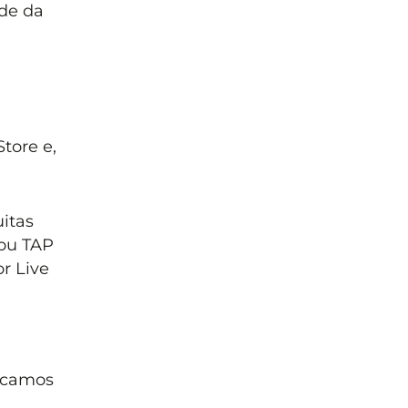
ade da
tore e,
uitas
 ou TAP
r Live
icamos