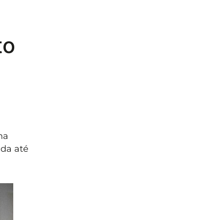
to
na
ida até