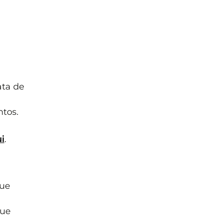
ata de
tos.
i
.
que
que