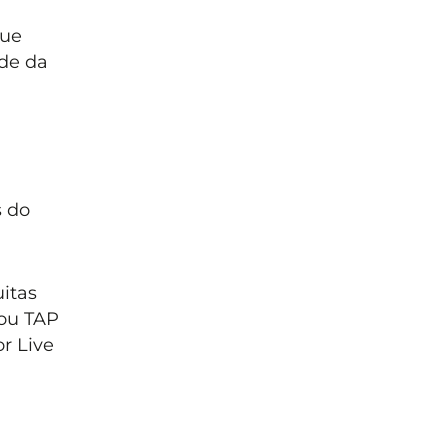
que
ade da
s do
uitas
 ou TAP
r Live