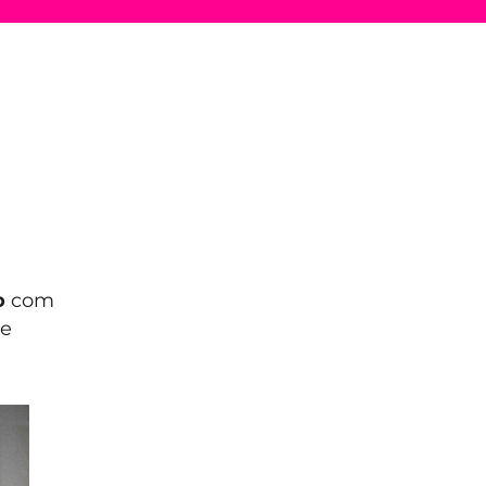
o
com
de