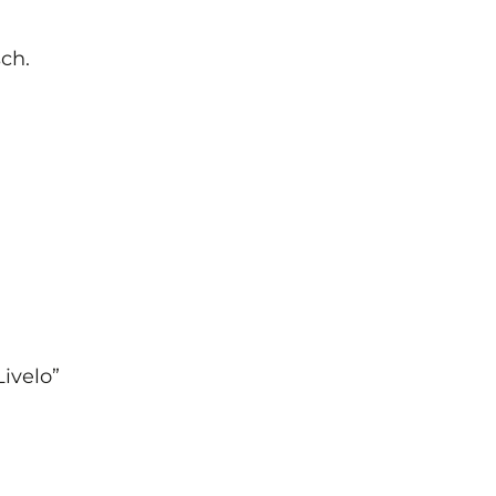
ch.
ivelo”