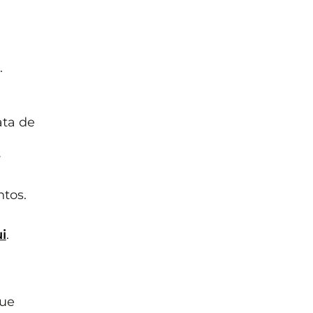
.
ata de
r
tos.
i
.
que