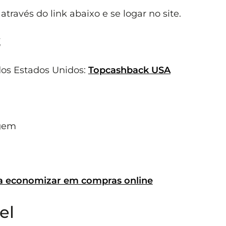
través do link abaixo e se logar no site.
K
dos Estados Unidos:
Topcashback USA
agem
 a economizar em compras online
el