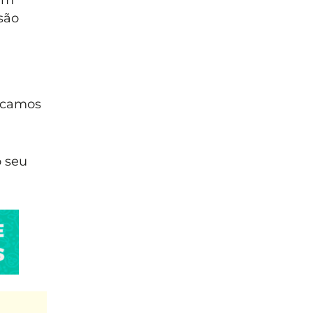
são
icamos
 seu