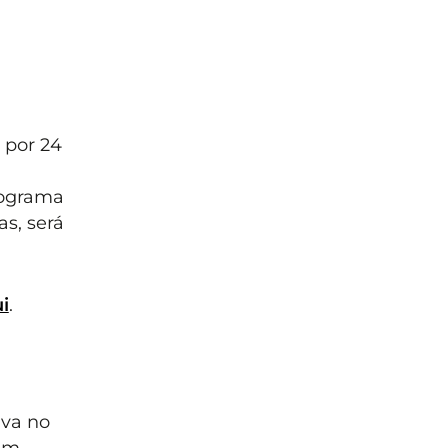
 por 24
rograma
s, será
i
.
iva no
gum