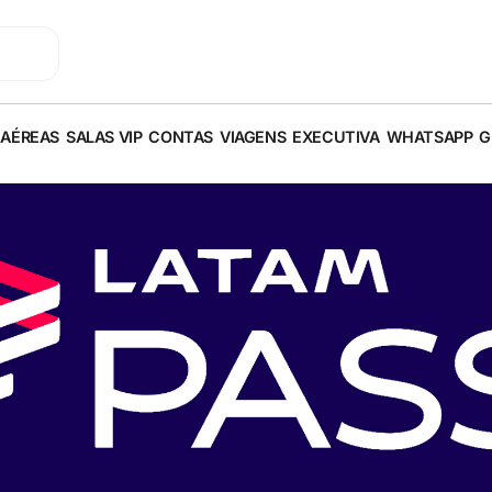
 AÉREAS
SALAS VIP
CONTAS
VIAGENS
EXECUTIVA
WHATSAPP
G