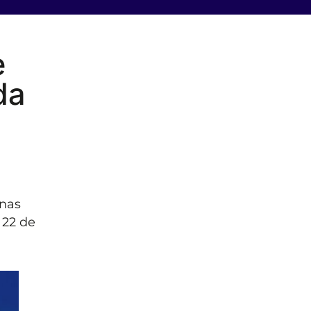
e
da
 nas
 22 de