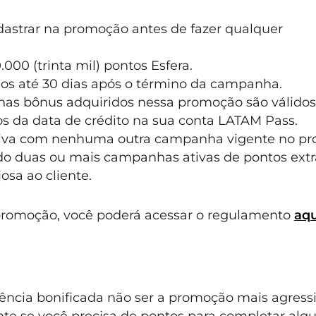
dastrar na promoção antes de fazer qualquer
000 (trinta mil) pontos Esfera.
dos até 30 dias após o término da campanha.
lhas bônus adquiridos nessa promoção são válidos
os da data de crédito na sua conta LATAM Pass.
iva com nenhuma outra campanha vigente no p
 duas ou mais campanhas ativas de pontos extra
sa ao cliente.
promoção, você poderá acessar o regulamento
aqu
ência bonificada não ser a promoção mais agress
nte se você precisa de pontos para completar al