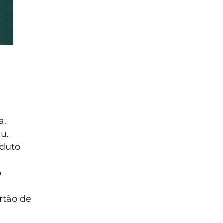
a.
u.
oduto
o
rtão de