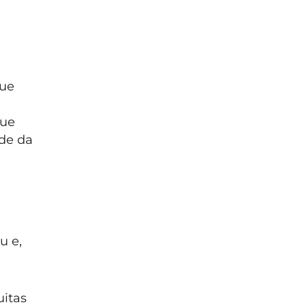
que
que
ade da
u e,
uitas