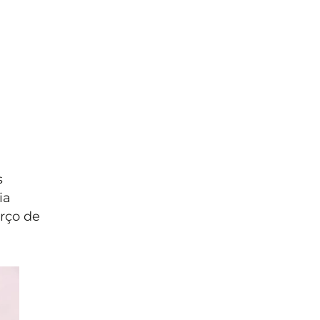
s
ia
arço de