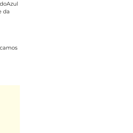
udoAzul
e da
icamos