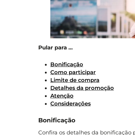
Pular para …
Bonificação
Como participar
Limite de compra
Detalhes da promoção
Atenção
Considerações
Bonificação
Confira os detalhes da bonificação