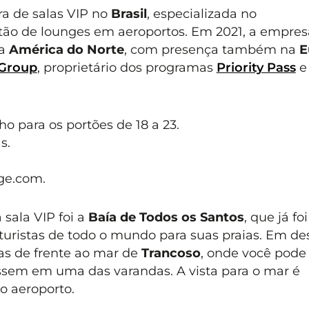
a de salas VIP no
Brasil
, especializada no
tão de lounges em aeroportos. Em 2021, a empres
na
América do Norte
, com presença também na
E
 Group
, proprietário dos programas
Priority Pass
e
ho para os portões de 18 a 23.
s.
ge.com
.
sala VIP foi a
Baía de Todos os Santos
, que já f
 turistas de todo o mundo para suas praias. Em d
sas de frente ao mar de
Trancoso
, onde você pode
sem em uma das varandas. A vista para o mar é
do aeroporto.