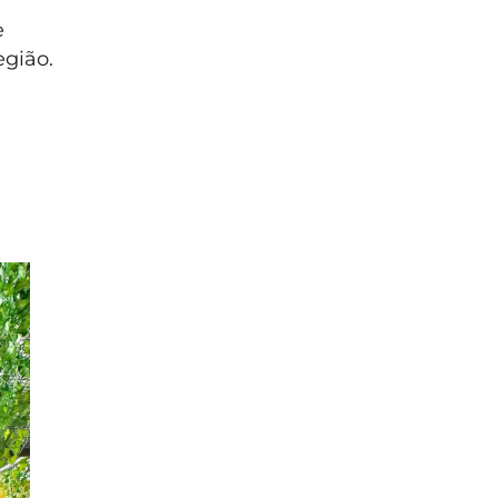
e
egião.