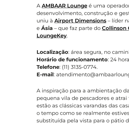
A
AMBAAR Lounge
é uma operador
desenvolvimento, construção e ges
uniu à
Airport Dimensions
– líder 
e
Ásia
– que faz parte do
Collinson
LoungeKey
.
Localização
: área segura, no camin
Horário de funcionamento
: 24 hora
Telefone
: (11) 3135-0774.
E-mail
:
atendimento@ambaarloun
A inspiração para a ambientação da 
pequena vila de pescadores e atrai
estão as clássicas varandas das ca
o tempo como se realmente estives
substituída pela vista para o pátio 