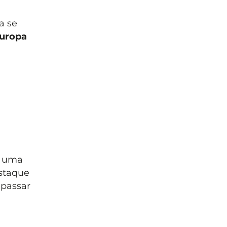
a se
uropa
oi uma
estaque
 passar