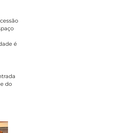
cessão
spaço
idade é
ntrada
de do