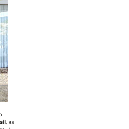
o
sil
, as