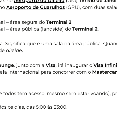
tas no
Aeroporto do Galeão
(GIG), no
Rio de Janei
 no
Aeroporto de Guarulhos
(GRU), com duas sala
al – área segura do
Terminal 2
;
al – área pública (landside) do
Terminal 2
.
rra. Significa que é uma sala na área pública. Qua
 de
airside
.
ounge
, junto com a
Visa
, irá inaugurar o
Visa Infin
ala internacional para concorrer com o
Masterca
de todos têm acesso, mesmo sem estar voando), p
dos os dias, das 5:00 às 23:00.