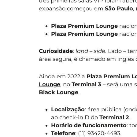
três primeiras salas VIP foram aber
expansão começou em
São Paulo
,
Plaza Premium Lounge
nacion
Plaza Premium Lounge
nacion
Curiosidade
:
land – side
. Lado – te
área segura, é chamado em inglês
Ainda em 2022 a
Plaza Premium L
Lounge
, no
Terminal 3
– será uma s
Black Lounge
.
Localização
: área pública (on
ao check-in D do
Terminal 2
.
Horário de funcionamento
: to
Telefone
: (11) 93420-4493.