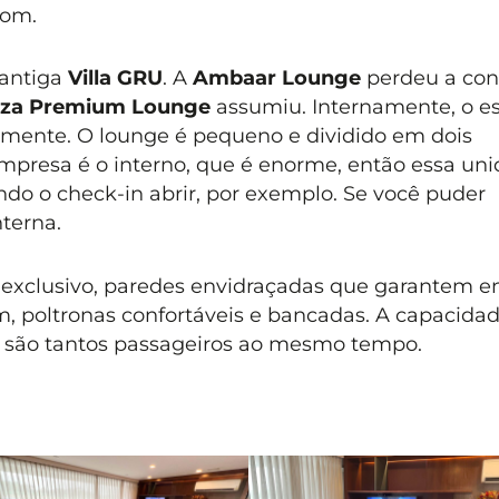
com
.
 antiga
Villa GRU
. A
Ambaar Lounge
perdeu a con
aza Premium Lounge
assumiu. Internamente, o e
mente. O lounge é pequeno e dividido em dois
mpresa é o interno, que é enorme, então essa un
do o check-in abrir, por exemplo. Se você puder
nterna.
exclusivo, paredes envidraçadas que garantem e
im, poltronas confortáveis e bancadas. A capacida
 são tantos passageiros ao mesmo tempo.