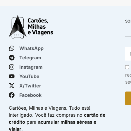
SO
WhatsApp
Telegram
Instagram
re
YouTube
se
X/Twitter
Facebook
Cartões, Milhas e Viagens. Tudo está
interligado. Você faz compras no
cartão de
crédito
para
acumular milhas aéreas e
viajar
.