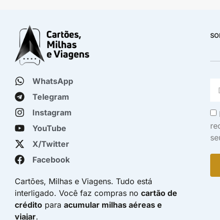
SO
WhatsApp
Telegram
Instagram
re
YouTube
se
X/Twitter
Facebook
Cartões, Milhas e Viagens. Tudo está
interligado. Você faz compras no
cartão de
crédito
para
acumular milhas aéreas e
viajar
.