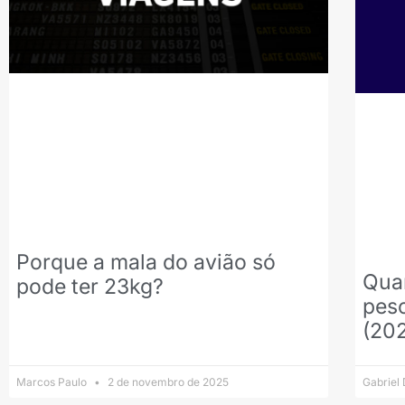
Porque a mala do avião só
Qua
pode ter 23kg?
pes
(20
Marcos Paulo
2 de novembro de 2025
Gabriel