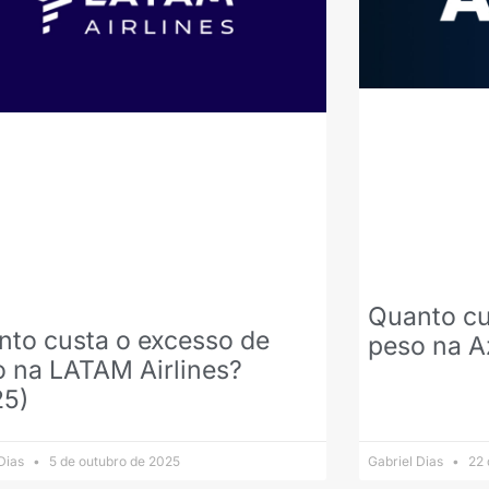
Quanto cu
nto custa o excesso de
peso na A
o na LATAM Airlines?
25)
 Dias
5 de outubro de 2025
Gabriel Dias
22 