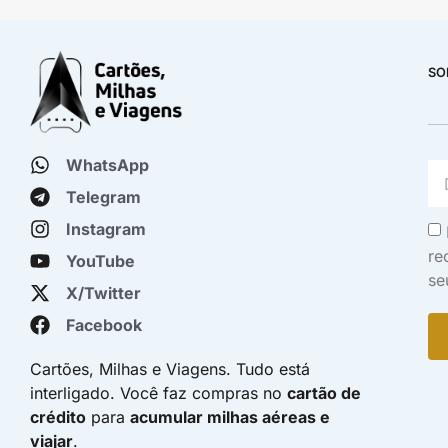
SO
WhatsApp
Telegram
Instagram
re
YouTube
se
X/Twitter
Facebook
Cartões, Milhas e Viagens. Tudo está
interligado. Você faz compras no
cartão de
crédito
para
acumular milhas aéreas e
viajar
.