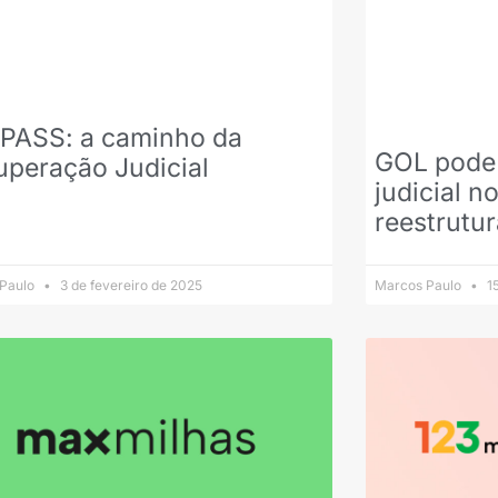
PASS: a caminho da
GOL pode 
uperação Judicial
judicial n
reestrutur
 Paulo
3 de fevereiro de 2025
Marcos Paulo
15