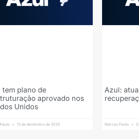
 tem plano de
Azul: atua
struturação aprovado nos
recuperaçã
ados Unidos
 Paulo
13 de dezembro de 2025
Marcos Paulo
24