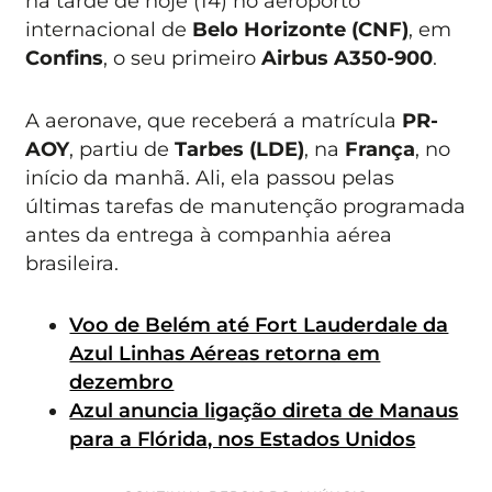
na tarde de hoje (14) no aeroporto
internacional de
Belo Horizonte (CNF)
, em
Confins
, o seu primeiro
Airbus A350-900
.
A aeronave, que receberá a matrícula
PR-
AOY
, partiu de
Tarbes (LDE)
, na
França
, no
início da manhã. Ali, ela passou pelas
últimas tarefas de manutenção programada
antes da entrega à companhia aérea
brasileira.
Voo de Belém até Fort Lauderdale da
Azul Linhas Aéreas retorna em
dezembro
Azul anuncia ligação direta de Manaus
para a Flórida, nos Estados Unidos