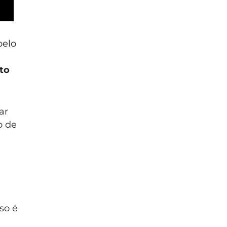
pelo
to
ar
o de
so é