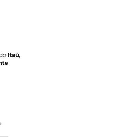
 do
Itaú
,
nte