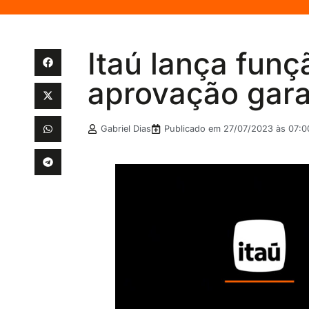
Itaú lança funç
aprovação gara
Gabriel Dias
Publicado em
27/07/2023 às 07:0