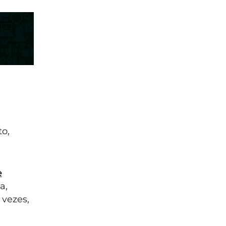
o,
e
a,
 vezes,