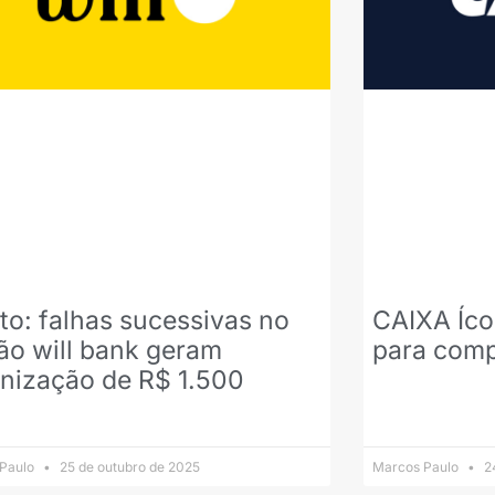
to: falhas sucessivas no
CAIXA Íco
ão will bank geram
para comp
nização de R$ 1.500
 Paulo
25 de outubro de 2025
Marcos Paulo
24