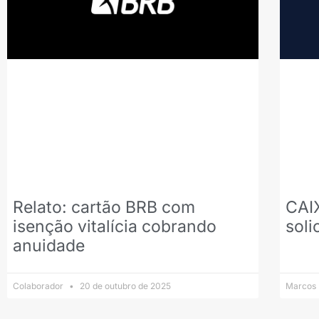
Relato: cartão BRB com
CAIX
isenção vitalícia cobrando
soli
anuidade
Colaborador
20 de outubro de 2025
Marcos