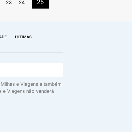
25
23
24
DADE
ÚLTIMAS
s, Milhas e Viagens e também
as e Viagens não venderá