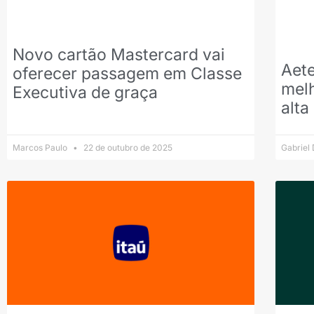
Novo cartão Mastercard vai
Aete
oferecer passagem em Classe
melh
Executiva de graça
alta
Marcos Paulo
22 de outubro de 2025
Gabriel