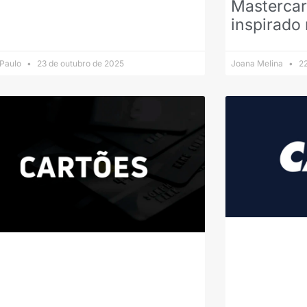
Mastercar
inspirado
 Paulo
23 de outubro de 2025
Joana Melina
22