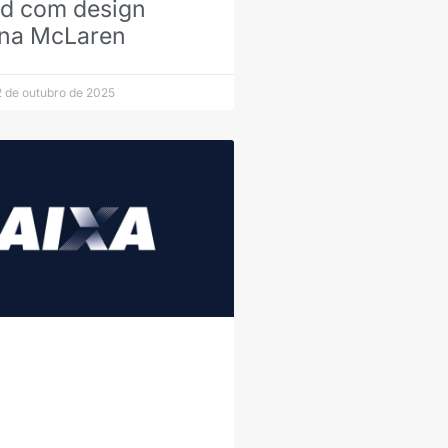
d com design
 na McLaren
 de outubro de 2025