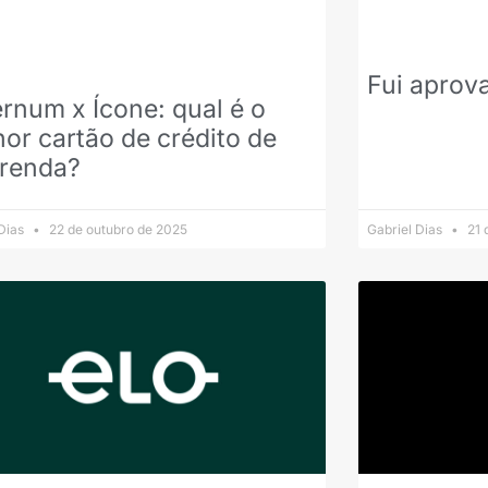
Fui aprov
rnum x Ícone: qual é o
or cartão de crédito de
 renda?
 Dias
22 de outubro de 2025
Gabriel Dias
21 