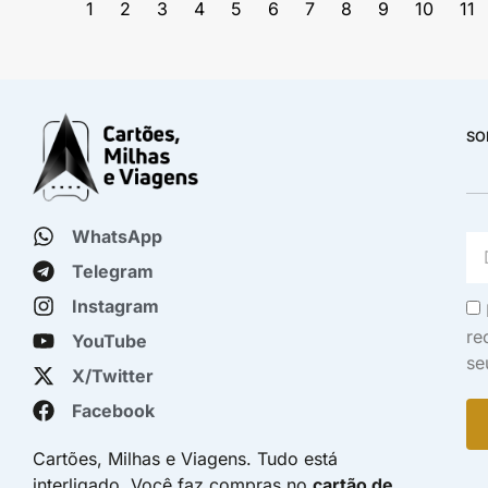
1
2
3
4
5
6
7
8
9
10
11
SO
WhatsApp
Telegram
Instagram
re
YouTube
se
X/Twitter
Facebook
Cartões, Milhas e Viagens. Tudo está
interligado. Você faz compras no
cartão de