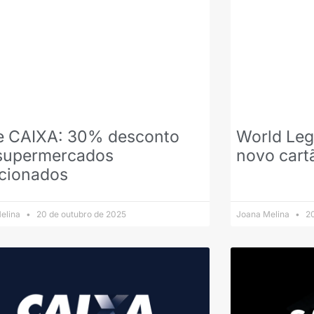
 e CAIXA: 30% desconto
World Leg
supermercados
novo cart
ecionados
elina
20 de outubro de 2025
Joana Melina
20