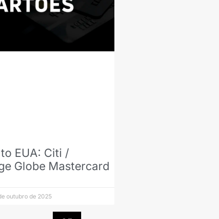
o EUA: Citi /
ge Globe Mastercard
de outubro de 2025