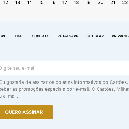
12
13
14
15
16
17
18
19
20
21
22
BRE
TIME
CONTATO
WHATSAPP
SITE MAP
PRIVACI
Eu gostaria de assinar os boletins informativos do Cartõe
ceber as promoções especiais por e-mail. O Cartões, Milh
u e-mail.
QUERO ASSINAR