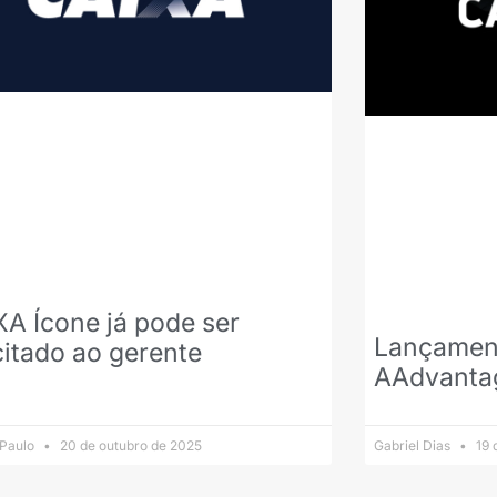
A Ícone já pode ser
Lançament
citado ao gerente
AAdvanta
 Paulo
20 de outubro de 2025
Gabriel Dias
19 