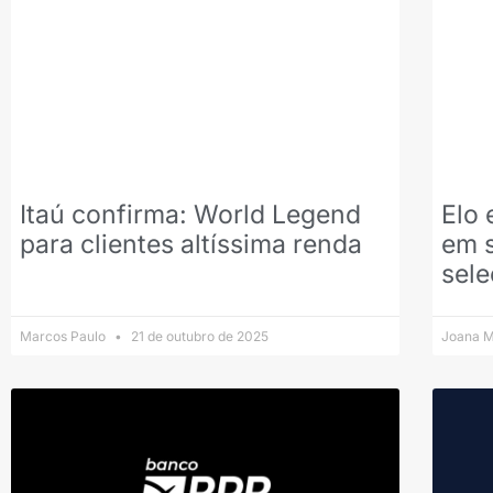
Itaú confirma: World Legend
Elo
para clientes altíssima renda
em 
sel
Marcos Paulo
21 de outubro de 2025
Joana M