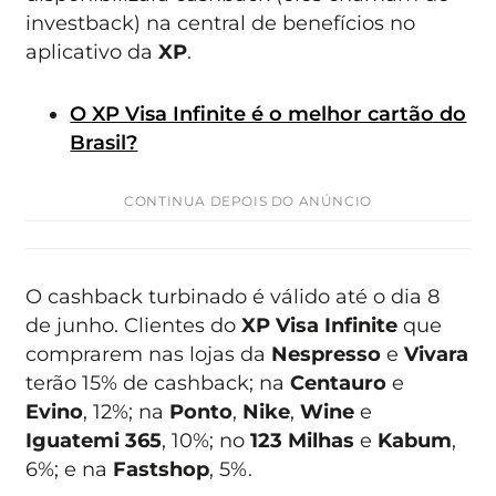
investback) na central de benefícios no
aplicativo da
XP
.
O XP Visa Infinite é o melhor cartão do
Brasil?
CONTINUA DEPOIS DO ANÚNCIO
O cashback turbinado é válido até o dia 8
de junho. Clientes do
XP Visa Infinite
que
comprarem nas lojas da
Nespresso
e
Vivara
terão 15% de cashback; na
Centauro
e
Evino
, 12%; na
Ponto
,
Nike
,
Wine
e
Iguatemi 365
, 10%; no
123 Milhas
e
Kabum
,
6%; e na
Fastshop
, 5%.