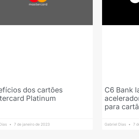
fícios dos cartões
C6 Bank l
tercard Platinum
acelerado
para cartã
 Dias
7 de janeiro de 2023
Gabriel Dias
7 d