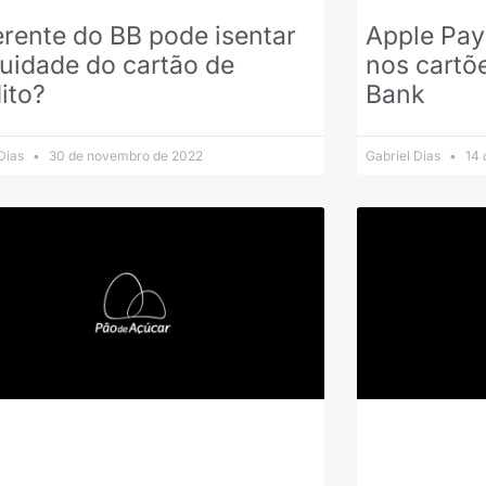
rente do BB pode isentar
Apple Pay
uidade do cartão de
nos cartõ
ito?
Bank
 Dias
30 de novembro de 2022
Gabriel Dias
14 