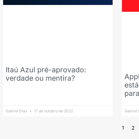
Itaú Azul pré-aprovado:
Appl
verdade ou mentira?
está
para
Gabriel Dias
17 de outubro de 2022
Gabriel
1
2