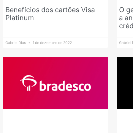
Benefícios dos cartões Visa
O ge
Platinum
a an
créd
Gabriel Dias
1 de dezembro de 2022
Gabriel