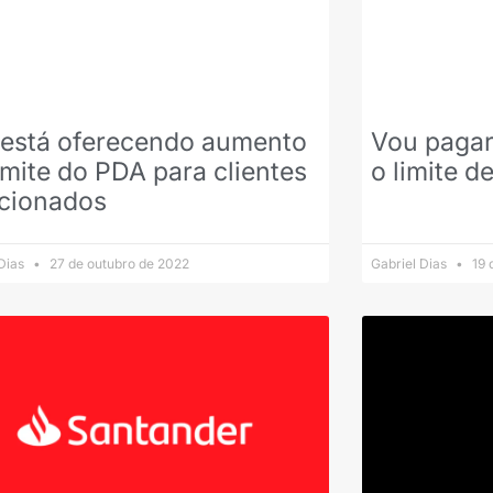
 está oferecendo aumento
Vou pagar
imite do PDA para clientes
o limite d
ecionados
 Dias
27 de outubro de 2022
Gabriel Dias
19 