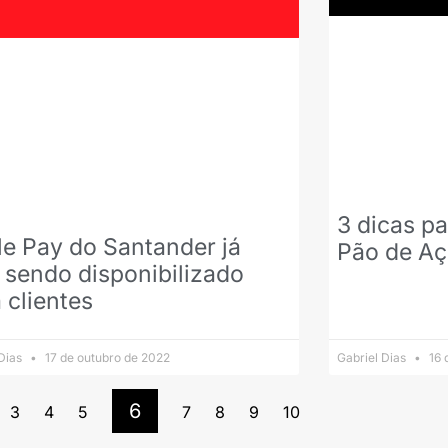
3 dicas pa
e Pay do Santander já
Pão de Aç
 sendo disponibilizado
 clientes
 Dias
17 de outubro de 2022
Gabriel Dias
16 
6
3
4
5
7
8
9
10