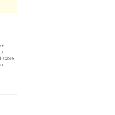
o e
es
l sobre
no