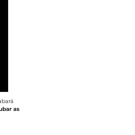
abará
ubar as