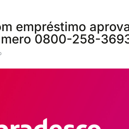
m empréstimo aprov
úmero 0800-258-369
0