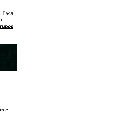
. Faça
u
rupos
rs e