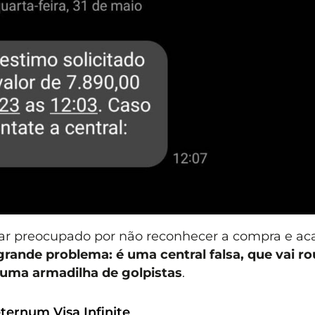
ficar preocupado por não reconhecer a compra e ac
grande problema: é uma central falsa, que vai ro
 uma armadilha de golpistas
.
ternum Visa Infinite