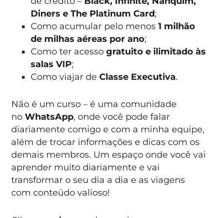
de crédito –
Black, Infinite, Nanquim,
Diners e The Platinum Card
;
Como acumular pelo menos
1 milhão
de milhas aéreas por ano
;
Como ter acesso
gratuito e ilimitado às
salas VIP
;
Como viajar de
Classe Executiva
.
Não é um curso – é uma comunidade
no
WhatsApp
, onde você pode falar
diariamente comigo e com a minha equipe,
além de trocar informações e dicas com os
demais membros. Um espaço onde você vai
aprender muito diariamente e vai
transformar o seu dia a dia e as viagens
com conteúdo valioso!