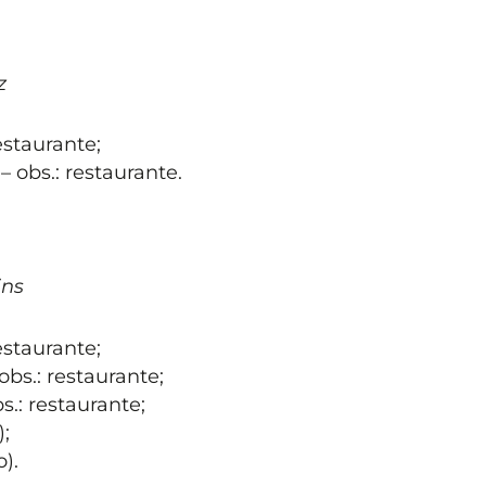
z
estaurante;
– obs.: restaurante.
ins
estaurante;
obs.: restaurante;
s.: restaurante;
;
).