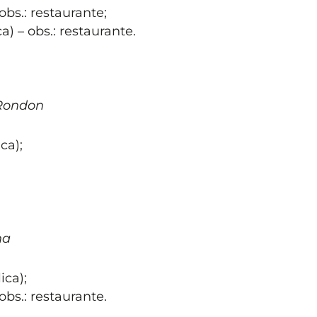
bs.: restaurante;
) – obs.: restaurante.
 Rondon
ca);
na
ica);
bs.: restaurante.