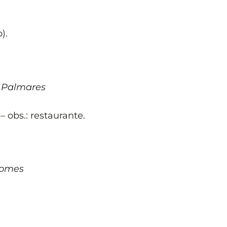
).
s Palmares
– obs.: restaurante.
Gomes