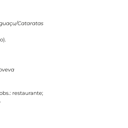
 Iguaçu/Cataratas
o).
noveva
bs.: restaurante;
.