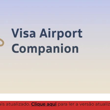
ais atualizado.
Clique aqui
para ler a versão atuali