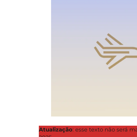
Atualização
: esse texto não será m