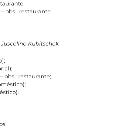
staurante;
– obs.: restaurante.
 Juscelino Kubitschek
);
nal);
– obs.: restaurante;
oméstico);
stico).
os