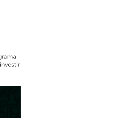
ograma
investir