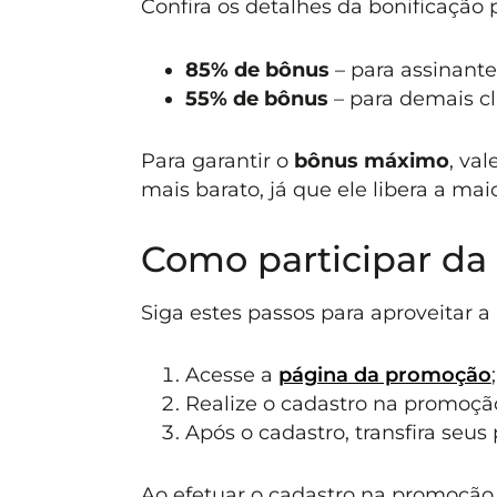
Confira os detalhes da bonificação
85% de bônus
– para assinante
55% de bônus
– para demais cl
Para garantir o
bônus máximo
, va
mais barato, já que ele libera a mai
Como participar da
Siga estes passos para aproveitar 
Acesse a
página da promoção
;
Realize o cadastro na promoçã
Após o cadastro, transfira seus
Ao efetuar o cadastro na promoção