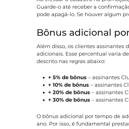
Guarde-o até receber a confirmação
pode apagá-lo. Se houver algum pro
Bônus adicional po
Além disso, os clientes assinantes 
adicionais. Esse percentual varia 
descrito nas regras abaixo:
+ 5% de bônus
– assinantes Clu
+ 10% de bônus
– assinantes Cl
+ 20% de bônus
– assinantes Cl
+ 30% de bônus
– assinantes C
O bônus adicional por tempo de a
ano. Por isso, é fundamental presta