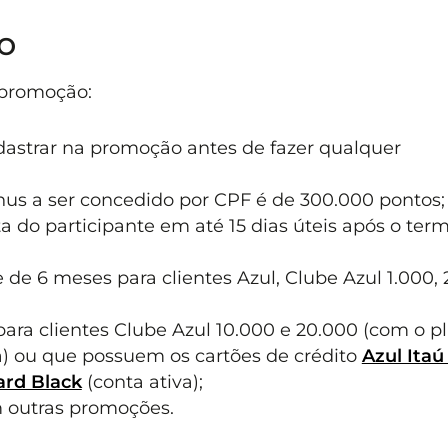
o
 promoção:
dastrar na promoção antes de fazer qualquer
us a ser concedido por CPF é de 300.000 pontos;
a do participante em até 15 dias úteis após o ter
de 6 meses para clientes Azul, Clube Azul 1.000, 
ara clientes Clube Azul 10.000 e 20.000 (com o p
) ou que possuem os cartões de crédito
Azul Itaú
ard Black
(conta ativa);
 outras promoções.