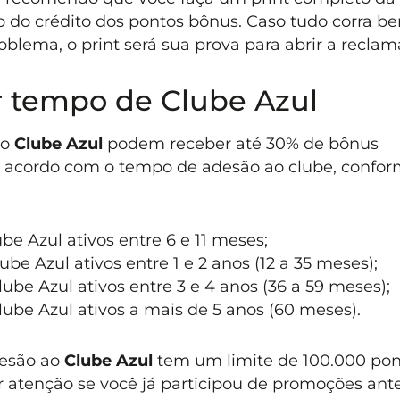
 do crédito dos pontos bônus. Caso tudo corra b
blema, o print será sua prova para abrir a reclam
r tempo de Clube Azul
do
Clube Azul
podem receber até 30% de bônus
de acordo com o tempo de adesão ao clube, confo
be Azul ativos entre 6 e 11 meses;
ube Azul ativos entre 1 e 2 anos (12 a 35 meses);
ube Azul ativos entre 3 e 4 anos (36 a 59 meses);
lube Azul ativos a mais de 5 anos (60 meses).
desão ao
Clube Azul
tem um limite de 100.000 pon
r atenção se você já participou de promoções ante