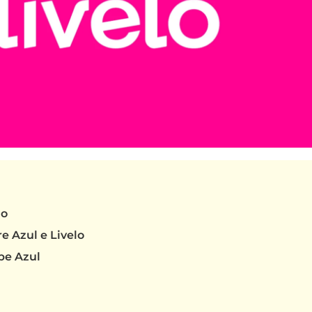
lo
e Azul e Livelo
be Azul