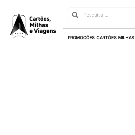
PROMOÇÕES
CARTÕES
MILHAS