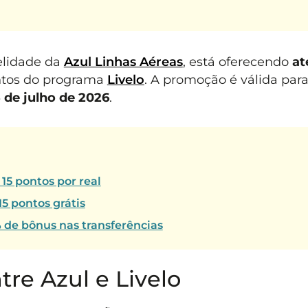
elidade da
Azul Linhas Aéreas
, está oferecendo
at
ntos do programa
Livelo
. A promoção é válida par
5 de julho de 2026
.
15 pontos por real
5 pontos grátis
 de bônus nas transferências
re Azul e Livelo