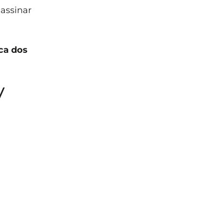
assinar
ca dos
V