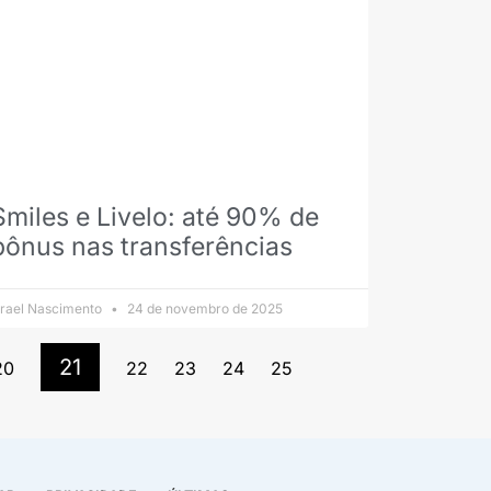
Smiles e Livelo: até 90% de
bônus nas transferências
srael Nascimento
24 de novembro de 2025
21
20
22
23
24
25