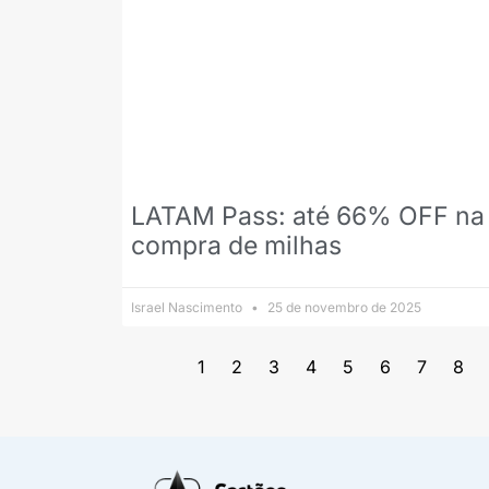
LATAM Pass: até 66% OFF na
compra de milhas
Israel Nascimento
25 de novembro de 2025
1
2
3
4
5
6
7
8