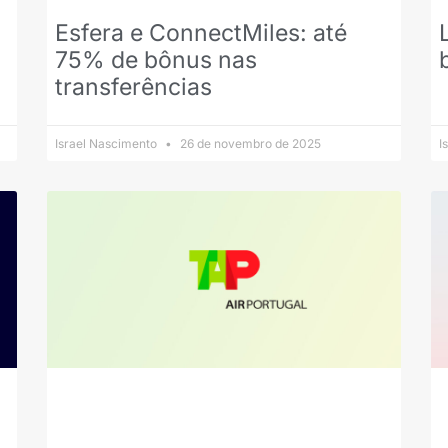
Esfera e ConnectMiles: até
75% de bônus nas
transferências
Israel Nascimento
26 de novembro de 2025
I