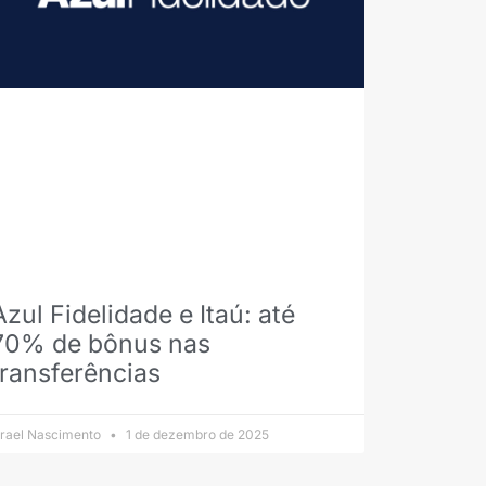
Azul Fidelidade e Itaú: até
70% de bônus nas
transferências
srael Nascimento
1 de dezembro de 2025